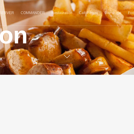
SERVER
COMMANDER
Restauration
Caféthèque
Bièrologie
Foo
ion