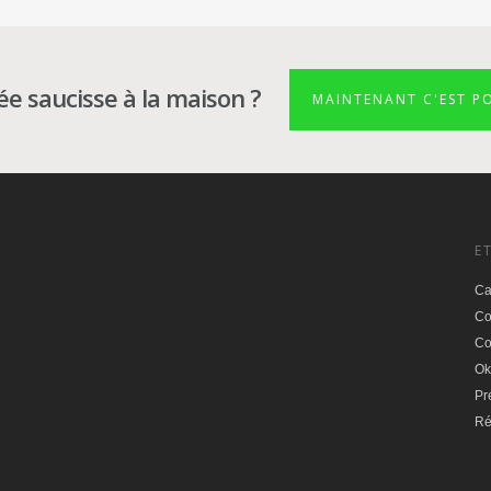
ée saucisse à la maison ?
MAINTENANT C'EST PO
E
Ca
Co
Co
Ok
Pr
Ré