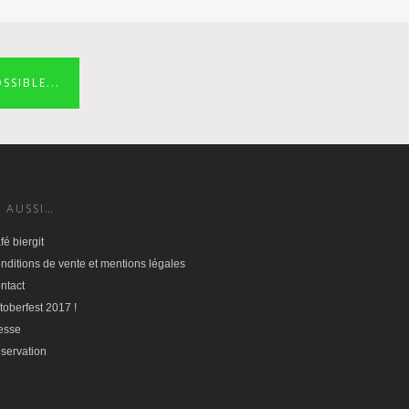
SSIBLE...
T AUSSI…
fé biergit
nditions de vente et mentions légales
ntact
toberfest 2017 !
esse
servation